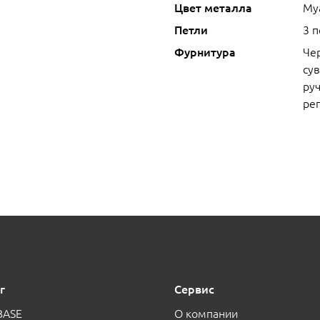
Цвет металла
Му
Петли
3 
Фурнитура
Че
сув
руч
ре
г
Сервис
BASE
О компании