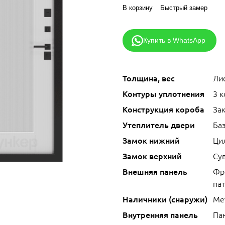
В корзину
Быстрый замер
Купить в WhatsApp
Толщина, вес
Лис
Контуры уплотнения
3 
Конструкция короба
За
Утеплитель двери
Ба
Замок нижний
Ци
Замок верхний
Сув
Внешняя панель
Фр
па
Наличники (снаружи)
Ме
Внутренняя панель
Па