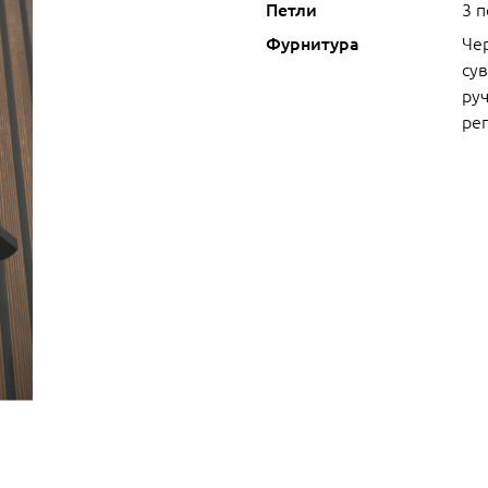
Петли
3 
Фурнитура
Че
сув
руч
ре