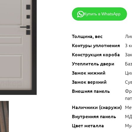
Купить в WhatsApp
Толщина, вес
Лис
Контуры уплотнения
3 
Конструкция короба
За
Утеплитель двери
Ба
Замок нижний
Ци
Замок верхний
Сув
Внешняя панель
Фр
па
Наличники (снаружи)
Ме
Внутренняя панель
МД
Цвет металла
Му