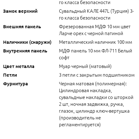
го класса безопасности
Сувальдный КАЛЕ 447L (Турция) 3-
Замок верхний
го класса безопасности
Фрезерованная МДФ 10 мм цвет
Внешняя панель
Ларче орех с черной патиной
Металлический наличник 100 мм
Наличники (снаружи)
МДФ панель 10 мм ФЛ-711 Белый
Внутренняя панель
софт
Муар черный (матовый)
Цвет металла
3 петли с закрытым подшипником
Петли
Черная матовая (полимерная):
Фурнитура
Цилиндровая накладка,
сувальдные накладки со шторкой
2 шт, ночная задвижка, ручка,
глазок, цилиндр ключ-вертушка
(производитель не
регламентируется)