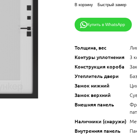
В корзину
Быстрый замер
Купить в WhatsApp
Толщина, вес
Лис
Контуры уплотнения
3 
Конструкция короба
За
Утеплитель двери
Ба
Замок нижний
Ци
Замок верхний
Сув
Внешняя панель
Фр
па
Наличники (снаружи)
Ме
Внутренняя панель
Па