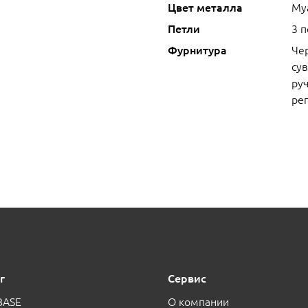
Цвет металла
Му
Петли
3 
Фурнитура
Че
сув
руч
ре
г
Сервис
BASE
О компании