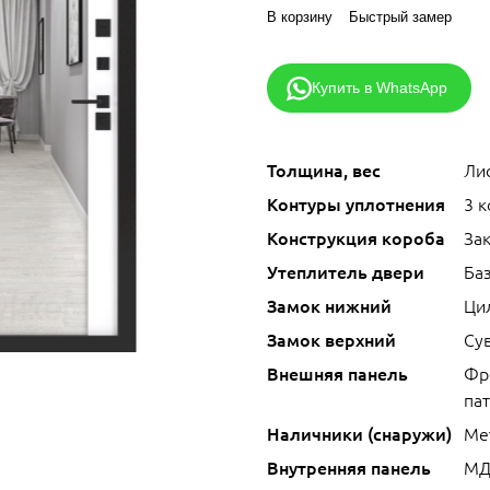
В корзину
Быстрый замер
Купить в WhatsApp
Толщина, вес
Лис
Контуры уплотнения
3 
Конструкция короба
За
Утеплитель двери
Ба
Замок нижний
Ци
Замок верхний
Сув
Внешняя панель
Фр
па
Наличники (снаружи)
Ме
Внутренняя панель
МД