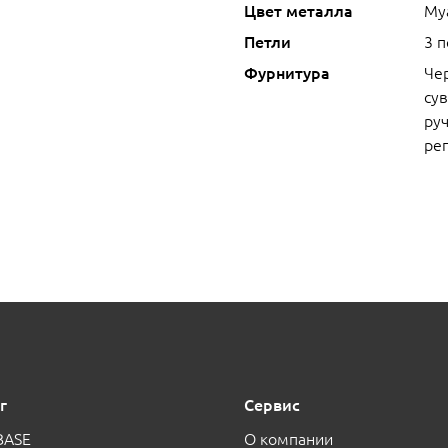
Цвет металла
Му
Петли
3 
Фурнитура
Че
сув
руч
ре
г
Сервис
BASE
О компании