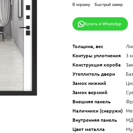
В корзину
Быстрый замер
Купить в WhatsApp
Толщина, вес
Лис
Контуры уплотнения
3 
Конструкция короба
За
Утеплитель двери
Ба
Замок нижний
Ци
Замок верхний
Сув
Внешняя панель
Фр
Наличники (снаружи)
Ме
Внутренняя панель
МД
Цвет металла
Му