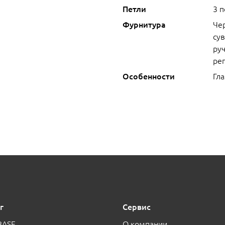
Петли
3 
Фурнитура
Че
сув
руч
ре
Особенности
Гла
г
Сервис
BASE
О компании