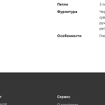
Петли
3 
Фурнитура
Че
сув
руч
ре
Особенности
Гла
г
Сервис
BASE
О компании