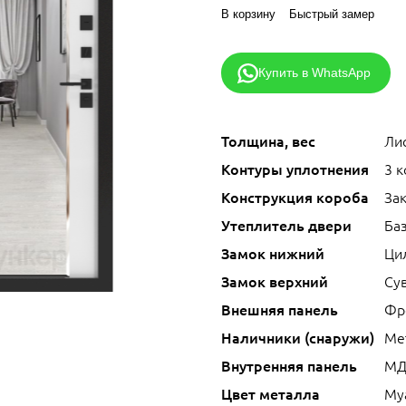
В корзину
Быстрый замер
Купить в WhatsApp
Толщина, вес
Лис
Контуры уплотнения
3 
Конструкция короба
За
Утеплитель двери
Ба
Замок нижний
Ци
Замок верхний
Сув
Внешняя панель
Фр
Наличники (снаружи)
Ме
Внутренняя панель
МД
Цвет металла
Му