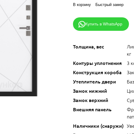
В корзину
Быстрый замер
Купить в WhatsApp
Толщина, вес
Лис
кг
Контуры уплотнения
3 
Конструкция короба
За
Утеплитель двери
Ба
Замок нижний
Ци
Замок верхний
Сув
Внешняя панель
Фр
па
Наличники (снаружи)
Ув