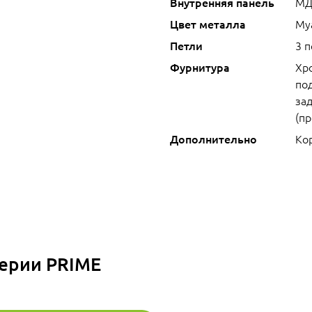
Внутренняя панель
МД
Цвет металла
Му
Петли
3 
Фурнитура
Хр
под
зад
(п
Дополнительно
Кор
серии PRIME