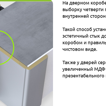
На дверном короб
выборку четверти 
внутренней сторон
Такой способ уста
эстетичный стык д
коробом и правил
чистовом виде.
Также у дверей се
увеличенный МДФ 
презентабельного 