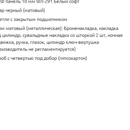
Ф панель 10 мм ФЛ-291 Белый софт
ар черный (матовый)
петли с закрытым подшипником
ом матовый (металлическая): Броненакладка, накладка
 цилиндр, сувальдные накладки со шторкой 2 шт, ночная
вижка, ручка, глазок, цилиндр ключ-вертушка
роизводитель не регламентируется)
об с четвертью под добор (гипсокартон)