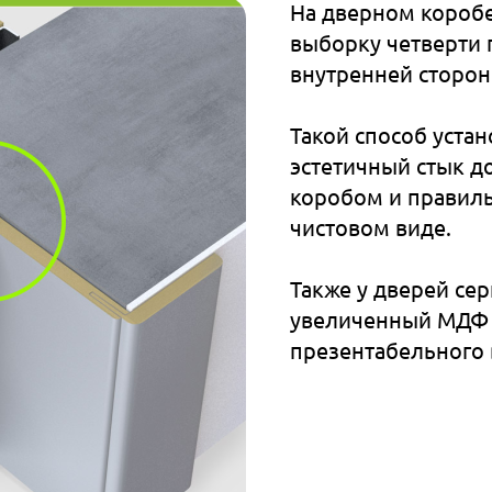
На дверном короб
выборку четверти 
внутренней сторон
Такой способ уста
эстетичный стык д
коробом и правил
чистовом виде.
Также у дверей се
увеличенный МДФ 
презентабельного 