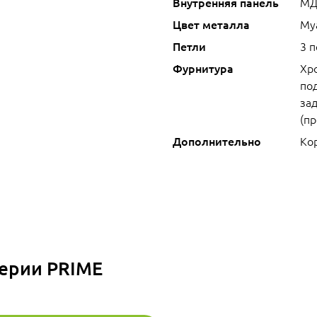
Внутренняя панель
МД
Цвет металла
Му
Петли
3 
Фурнитура
Хр
под
зад
(п
Дополнительно
Кор
серии PRIME