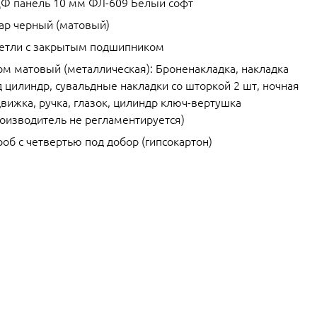
Ф панель 10 мм ФЛ-609 Белый софт
ар черный (матовый)
петли с закрытым подшипником
ом матовый (металлическая): Броненакладка, накладка
 цилиндр, сувальдные накладки со шторкой 2 шт, ночная
вижка, ручка, глазок, цилиндр ключ-вертушка
роизводитель не регламентируется)
об с четвертью под добор (гипсокартон)