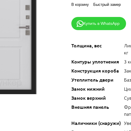
В корзину
Быстрый замер
Купить в WhatsApp
Толщина, вес
Лис
кг
Контуры уплотнения
3 
Конструкция короба
За
Утеплитель двери
Ба
Замок нижний
Ци
Замок верхний
Сув
Внешняя панель
Фр
па
Наличники (снаружи)
Ув