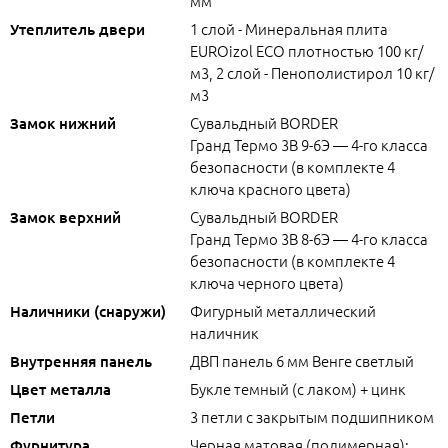
мм
1 слой - Минеральная плита
Утеплитель двери
EUROizol ECO плотностью 100 кг/
м3, 2 слой - Пенополистирол 10 кг/
м3
Сувальдный BORDER
Замок нижний
Гранд Термо 3В 9-6Э — 4-го класса
безопасности (в комплекте 4
ключа красного цвета)
Сувальдный BORDER
Замок верхний
Гранд Термо 3В 8-6Э — 4-го класса
безопасности (в комплекте 4
ключа черного цвета)
Фигурный металлический
Наличники (снаружи)
наличник
ДВП панель 6 мм Венге светлый
Внутренняя панель
Букле темный (с лаком) + цинк
Цвет металла
3 петли с закрытым подшипником
Петли
Черная матовая (полимерная):
Фурнитура