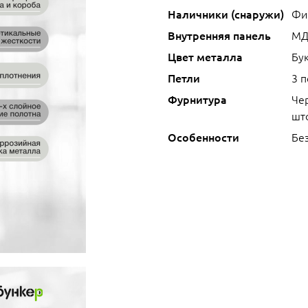
Наличники (снаружи)
Фи
Внутренняя панель
МД
Цвет металла
Бук
Петли
3 
Фурнитура
Че
што
Особенности
Без