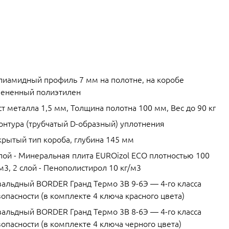
лиамидный профиль 7 мм на полотне, на коробе
пененный полиэтилен
т металла 1,5 мм, Толщина полотна 100 мм, Вес до 90 кг
контура (трубчатый D-образный) уплотнения
крытый тип короба, глубина 145 мм
слой - Минеральная плита EUROizol ECO плотностью 100
м3, 2 слой - Пенополистирол 10 кг/м3
вальдный BORDER Гранд Термо 3В 9-6Э — 4-го класса
опасности (в комплекте 4 ключа красного цвета)
вальдный BORDER Гранд Термо 3В 8-6Э — 4-го класса
опасности (в комплекте 4 ключа черного цвета)