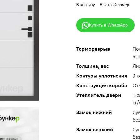
В корзину
Быстрый замер
Купить в WhatsApp
Терморазрыв
По
вс
Толщина, вес
Лис
Контуры уплотнения
3 
Конструкция короба
От
Утеплитель двери
1 
кг/
Замок нижний
Су
без
Замок верхний
Су
без