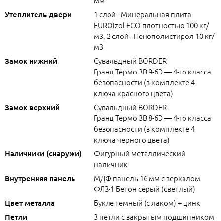
мм
1 слой - Минеральная плита
Утеплитель двери
EUROizol ECO плотностью 100 кг/
м3, 2 слой - Пенополистирол 10 кг/
м3
Сувальдный BORDER
Замок нижний
Гранд Термо 3В 9-6Э — 4-го класса
безопасности (в комплекте 4
ключа красного цвета)
Сувальдный BORDER
Замок верхний
Гранд Термо 3В 8-6Э — 4-го класса
безопасности (в комплекте 4
ключа черного цвета)
Фигурный металлический
Наличники (снаружи)
наличник
МДФ панель 16 мм с зеркалом
Внутренняя панель
ФЛЗ-1 Бетон серый (светлый)
Букле темный (с лаком) + цинк
Цвет металла
3 петли с закрытым подшипником
Петли