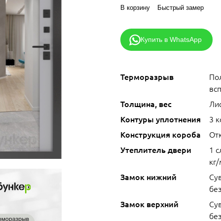
В корзину
Быстрый замер
Купить в WhatsApp
Терморазрыв
По
вс
Толщина, вес
Лис
Контуры уплотнения
3 
Конструкция короба
От
Утеплитель двери
1 
кг/
Замок нижний
Су
без
Замок верхний
Су
без