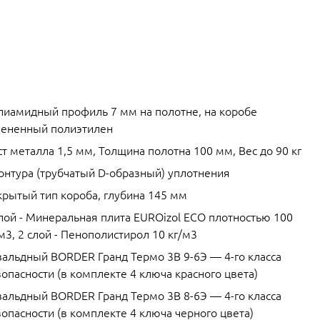
лиамидный профиль 7 мм на полотне, на коробе
пененный полиэтилен
т металла 1,5 мм, Толщина полотна 100 мм, Вес до 90 кг
контура (трубчатый D-образный) уплотнения
крытый тип короба, глубина 145 мм
слой - Минеральная плита EUROizol ECO плотностью 100
м3, 2 слой - Пенополистирол 10 кг/м3
вальдный BORDER Гранд Термо 3В 9-6Э — 4-го класса
опасности (в комплекте 4 ключа красного цвета)
вальдный BORDER Гранд Термо 3В 8-6Э — 4-го класса
опасности (в комплекте 4 ключа черного цвета)