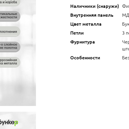
Наличники (снаружи)
Фи
Внутренняя панель
МД
Цвет металла
Бук
Петли
3 
Фурнитура
Че
што
Особенности
Без