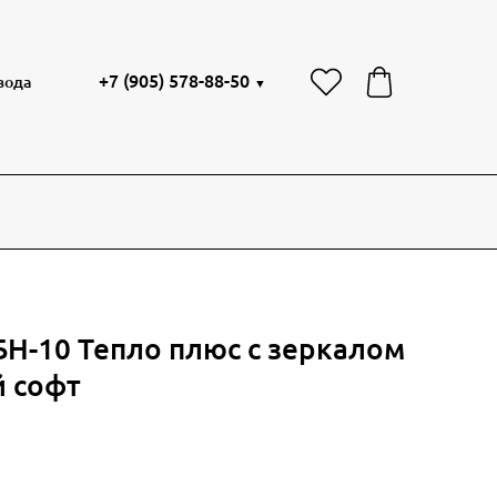
+7 (905) 578-88-50
вода
▼
БН-10 Тепло плюс с зеркалом
й софт