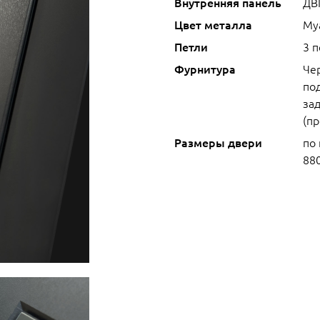
Внутренняя панель
ДВ
Цвет металла
Му
Петли
3 
Фурнитура
Че
под
зад
(п
Размеры двери
по
88