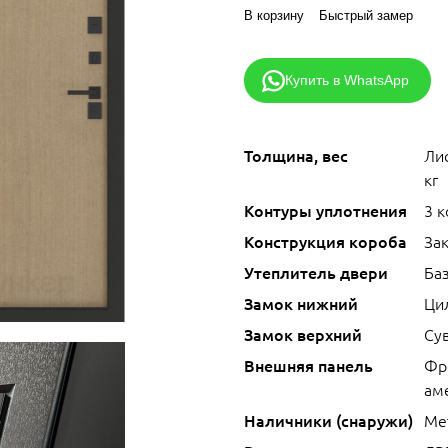
В корзину
Быстрый замер
Купить в WhatsApp
Толщина, вес
Лис
кг
Контуры уплотнения
3 
Конструкция короба
За
Утеплитель двери
Ба
Замок нижний
Ци
Замок верхний
Сув
Внешняя панель
Фр
ам
Наличники (снаружи)
Ме