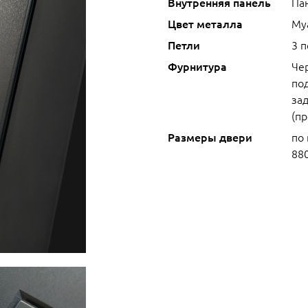
Внутренняя панель
Па
Цвет металла
Му
Петли
3 
Фурнитура
Че
под
зад
(п
Размеры двери
по
88