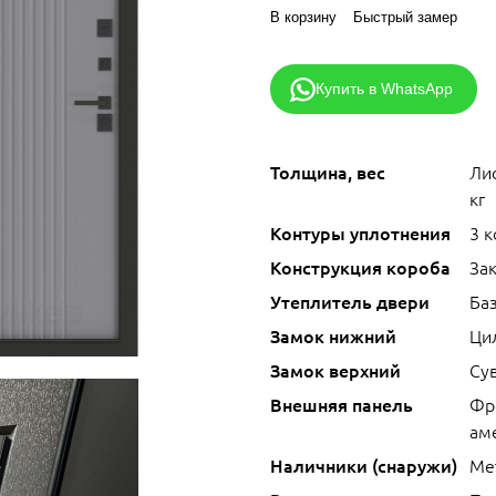
В корзину
Быстрый замер
Купить в WhatsApp
Толщина, вес
Лис
кг
Контуры уплотнения
3 
Конструкция короба
За
Утеплитель двери
Ба
Замок нижний
Ци
Замок верхний
Сув
Внешняя панель
Фр
ам
Наличники (снаружи)
Ме