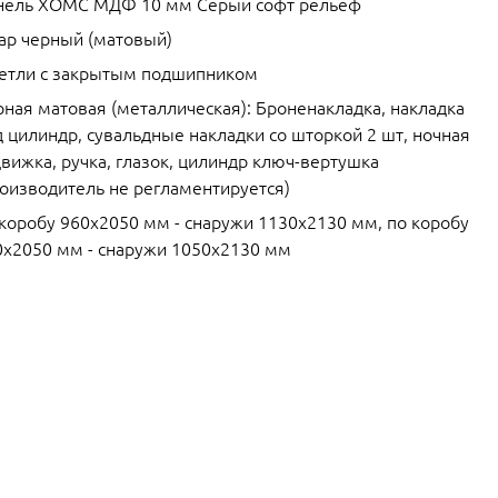
нель ХОМС МДФ 10 мм Серый софт рельеф
ар черный (матовый)
петли с закрытым подшипником
рная матовая (металлическая): Броненакладка, накладка
 цилиндр, сувальдные накладки со шторкой 2 шт, ночная
вижка, ручка, глазок, цилиндр ключ-вертушка
роизводитель не регламентируется)
 коробу 960х2050 мм - снаружи 1130х2130 мм, по коробу
0х2050 мм - снаружи 1050х2130 мм