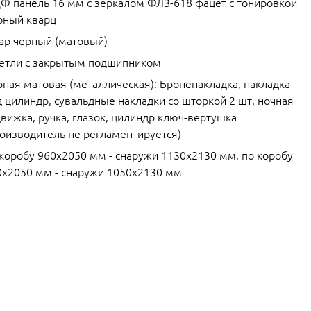
Ф панель 16 мм с зеркалом ФЛЗ-618 фацет с тонировкой
рный кварц
ар черный (матовый)
петли с закрытым подшипником
рная матовая (металлическая): Броненакладка, накладка
 цилиндр, сувальдные накладки со шторкой 2 шт, ночная
вижка, ручка, глазок, цилиндр ключ-вертушка
роизводитель не регламентируется)
 коробу 960х2050 мм - снаружи 1130х2130 мм, по коробу
0х2050 мм - снаружи 1050х2130 мм