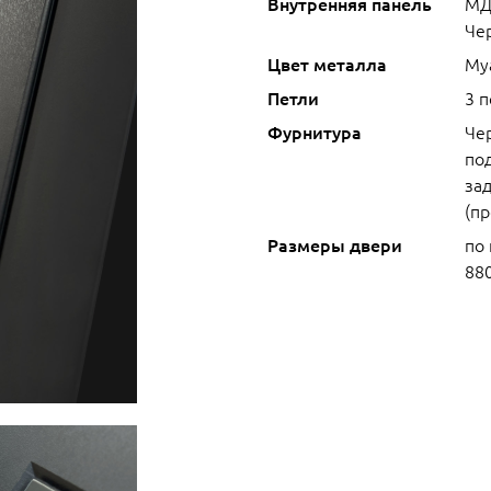
Внутренняя панель
МД
Че
Цвет металла
Му
Петли
3 
Фурнитура
Че
под
зад
(п
Размеры двери
по
88