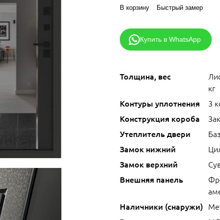
В корзину
Быстрый замер
Купить в WhatsApp
Толщина, вес
Лис
кг
Контуры уплотнения
3 
Конструкция короба
За
Утеплитель двери
Ба
Замок нижний
Ци
Замок верхний
Сув
Внешняя панель
Фр
ам
Наличники (снаружи)
Ме